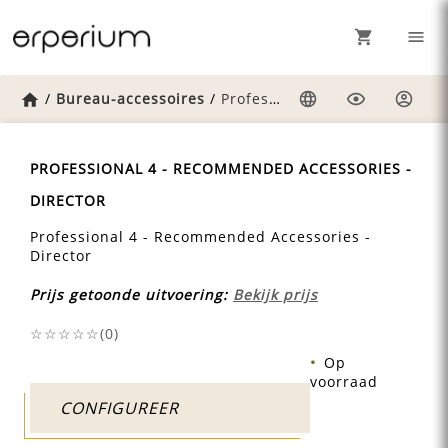
Home
/
Bureau-accessoires
/
Professional-4-recommended-accessories-director
Taal
Weergave
Inlog
PROFESSIONAL 4 - RECOMMENDED ACCESSORIES -
DIRECTOR
Professional 4 - Recommended Accessories -
Director
Prijs getoonde uitvoering:
Bekijk prijs
☆☆☆☆☆(
0
)
Op
voorraad
CONFIGUREER