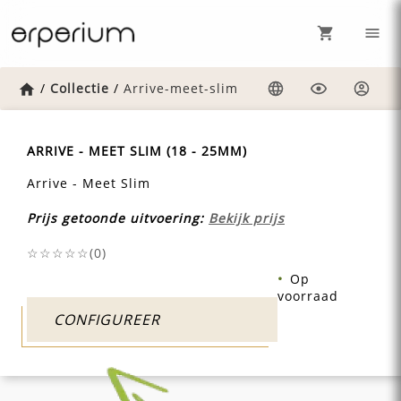
Home
/
Collectie
/
Arrive-meet-slim
Taal
Weergave
Inlog
ARRIVE - MEET SLIM (18 - 25MM)
Arrive - Meet Slim
Prijs getoonde uitvoering:
Bekijk prijs
☆☆☆☆☆(
0
)
Op
voorraad
CONFIGUREER