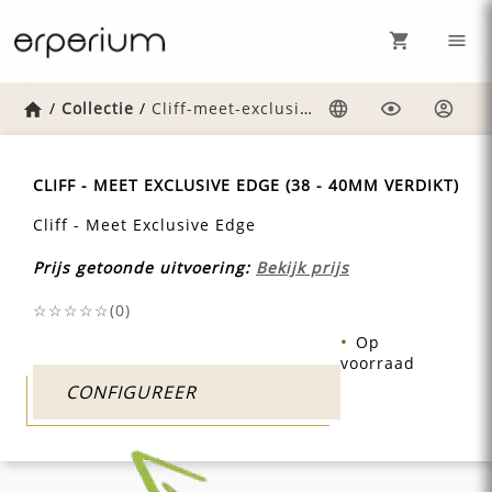
Home
/
Collectie
/
Cliff-meet-exclusive-edge
Taal
Weergave
Inlog
CLIFF - MEET EXCLUSIVE EDGE (38 - 40MM VERDIKT)
Cliff - Meet Exclusive Edge
Prijs getoonde uitvoering:
Bekijk prijs
☆☆☆☆☆(
0
)
Op
voorraad
CONFIGUREER