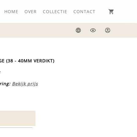
HOME
OVER
COLLECTIE
CONTACT
Taal
Weergave
Inloggen
GE (38 - 40MM VERDIKT)
e
ring:
Bekijk prijs