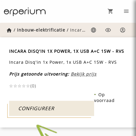
Home
/
Inbouw-elektrificatie
/
Incara-disqin-1x-power-1x-usb-ac-15w-rvs
Taal
Weergave
Inlog
INCARA DISQ'IN 1X POWER, 1X USB A+C 15W - RVS
Incara Disq'in 1x Power, 1x USB A+C 15W - RVS
Prijs getoonde uitvoering:
Bekijk prijs
☆☆☆☆☆(
0
)
Op
voorraad
CONFIGUREER