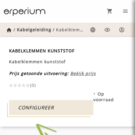
Home
/
Kabelgeleiding
/
Kabelklemmen-kunststof
Taal
Weergave
Inlog
KABELKLEMMEN KUNSTSTOF
Kabelklemmen kunststof
Prijs getoonde uitvoering:
Bekijk prijs
☆☆☆☆☆(
0
)
Op
voorraad
CONFIGUREER