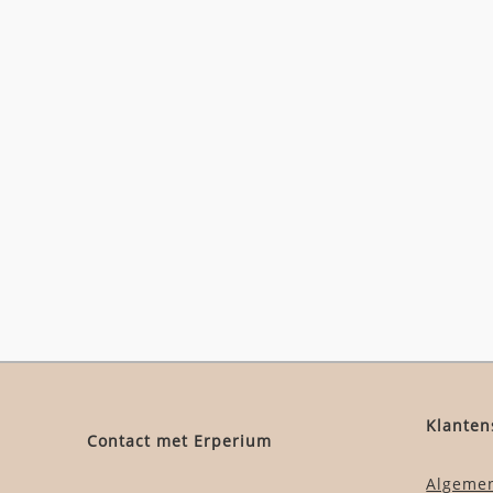
Klanten
Contact met Erperium
Algeme