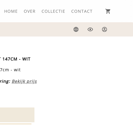
HOME
OVER
COLLECTIE
CONTACT
Taal
Weergave
Inloggen
 147CM - WIT
7cm - wit
ring:
Bekijk prijs