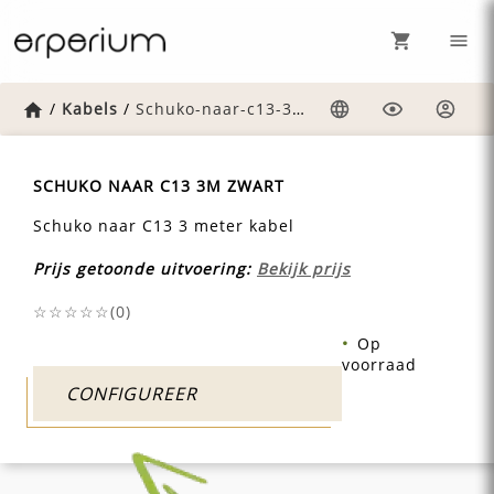
Home
/
Kabels
/
Schuko-naar-c13-3m-zwart
Taal
Weergave
Inlog
SCHUKO NAAR C13 3M ZWART
Schuko naar C13 3 meter kabel
Prijs getoonde uitvoering:
Bekijk prijs
☆☆☆☆☆(
0
)
Op
voorraad
CONFIGUREER