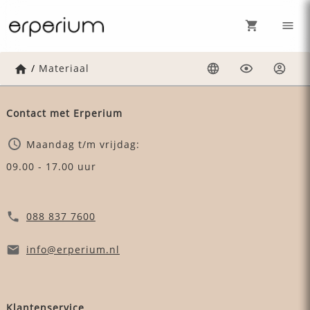
Home
/
Materiaal
Taal
Weergave
Inlog
Contact met Erperium
Maandag t/m vrijdag:
09.00 - 17.00 uur
088 837 7600
info
@erperium
.nl
Klantenservice