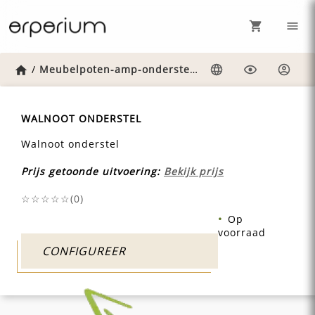
Home
/
Meubelpoten-amp-onderstellen
/
Walnoot-onderste
Taal
Weergave
Inlog
WALNOOT ONDERSTEL
Walnoot onderstel
Prijs getoonde uitvoering:
Bekijk prijs
☆☆☆☆☆(
0
)
Op
voorraad
CONFIGUREER