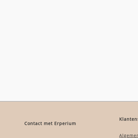
Klanten
Contact met Erperium
Algeme