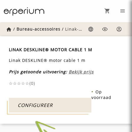
Home
/
Bureau-accessoires
/
Linak-deskline-motor-cable-1-m
Taal
Weergave
Inlog
LINAK DESKLINE® MOTOR CABLE 1 M
Linak DESKLINE® motor cable 1 m
Prijs getoonde uitvoering:
Bekijk prijs
☆☆☆☆☆(
0
)
Op
voorraad
CONFIGUREER