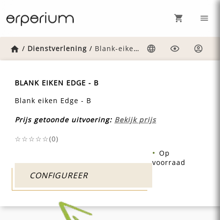
Home
/
Dienstverlening
/
Blank-eiken-edge-b
Taal
Weergave
Inlog
BLANK EIKEN EDGE - B
Blank eiken Edge - B
Prijs getoonde uitvoering:
Bekijk prijs
☆☆☆☆☆(
0
)
Op
voorraad
CONFIGUREER