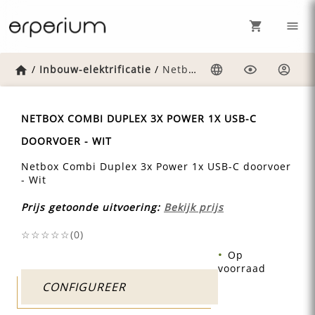
Home
/
Inbouw-elektrificatie
/
Netbox-combi-duplex-3x-power-1x-usb-c-doorvoer-wit
Taal
Weergave
Inlog
NETBOX COMBI DUPLEX 3X POWER 1X USB-C
DOORVOER - WIT
Netbox Combi Duplex 3x Power 1x USB-C doorvoer
- Wit
Prijs getoonde uitvoering:
Bekijk prijs
☆☆☆☆☆(
0
)
Op
voorraad
CONFIGUREER