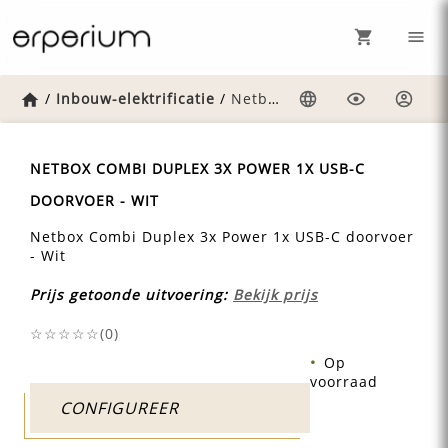
Home
/
Inbouw-elektrificatie
/
Netbox-combi-duplex-3x-power-1x-usb-c-doorvoer-wit
Taal
Weergave
Inlog
NETBOX COMBI DUPLEX 3X POWER 1X USB-C
DOORVOER - WIT
Netbox Combi Duplex 3x Power 1x USB-C doorvoer
- Wit
Prijs getoonde uitvoering:
Bekijk prijs
☆☆☆☆☆(
0
)
Op
voorraad
CONFIGUREER