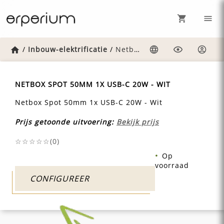
Home
/
Inbouw-elektrificatie
/
Netbox-spot-50mm-1x-usb-c-20w-wit
Taal
Weergave
Inlog
NETBOX SPOT 50MM 1X USB-C 20W - WIT
Netbox Spot 50mm 1x USB-C 20W - Wit
Prijs getoonde uitvoering:
Bekijk prijs
☆☆☆☆☆(
0
)
Op
voorraad
CONFIGUREER