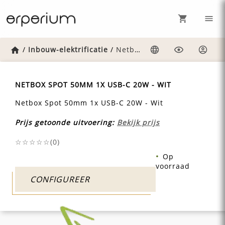
Home
/
Inbouw-elektrificatie
/
Netbox-spot-50mm-1x-usb-c-20w-wit
Taal
Weergave
Inlog
NETBOX SPOT 50MM 1X USB-C 20W - WIT
Netbox Spot 50mm 1x USB-C 20W - Wit
Prijs getoonde uitvoering:
Bekijk prijs
☆☆☆☆☆(
0
)
Op
voorraad
CONFIGUREER