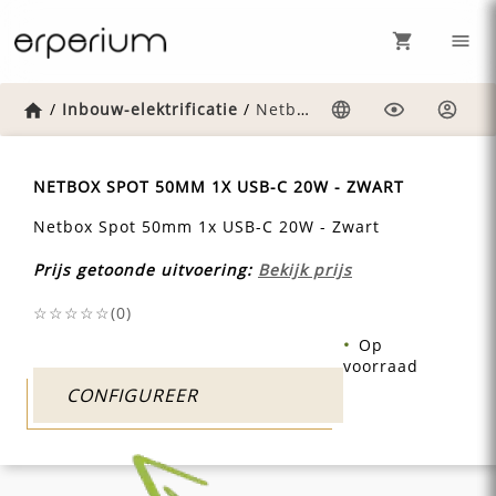
Home
/
Inbouw-elektrificatie
/
Netbox-spot-50mm-1x-usb-c-20w-zwart
Taal
Weergave
Inlog
NETBOX SPOT 50MM 1X USB-C 20W - ZWART
Netbox Spot 50mm 1x USB-C 20W - Zwart
Prijs getoonde uitvoering:
Bekijk prijs
☆☆☆☆☆(
0
)
Op
voorraad
CONFIGUREER