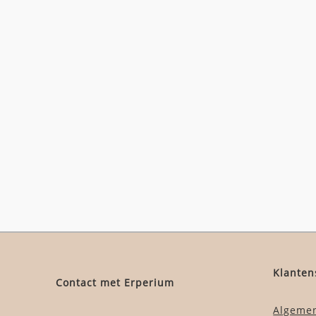
Klanten
Contact met Erperium
Algeme