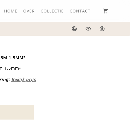
HOME
OVER
COLLECTIE
CONTACT
Taal
Weergave
Inloggen
 3M 1.5MM²
3m 1.5mm²
ring:
Bekijk prijs