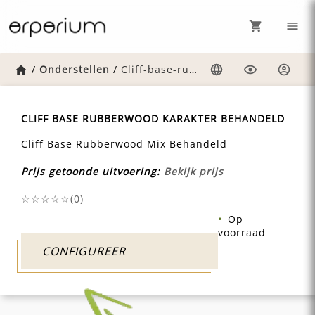
Home
/
Onderstellen
/
Cliff-base-rubberwood-mix-behandeld
Taal
Weergave
Inlog
CLIFF BASE RUBBERWOOD KARAKTER BEHANDELD
Cliff Base Rubberwood Mix Behandeld
Prijs getoonde uitvoering:
Bekijk prijs
☆☆☆☆☆(
0
)
Op
voorraad
CONFIGUREER