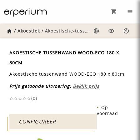
Home
/
Akoestiek
/
Akoestische-tussenwand-wood-eco-180-x-80cm
Taal
Weergave
Inlog
AKOESTISCHE TUSSENWAND WOOD-ECO 180 X
80CM
Akoestische tussenwand WOOD-ECO 180 x 80cm
Prijs getoonde uitvoering:
Bekijk prijs
☆☆☆☆☆(
0
)
Op
voorraad
CONFIGUREER