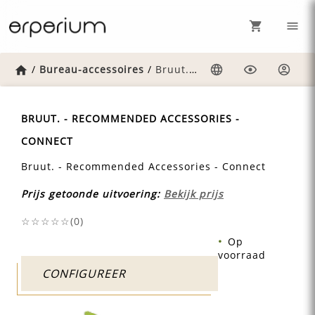
Home
/
Bureau-accessoires
/
Bruut.-recommended-accessories-connect
Taal
Weergave
Inlog
BRUUT. - RECOMMENDED ACCESSORIES -
CONNECT
Bruut. - Recommended Accessories - Connect
Prijs getoonde uitvoering:
Bekijk prijs
☆☆☆☆☆(
0
)
Op
voorraad
CONFIGUREER