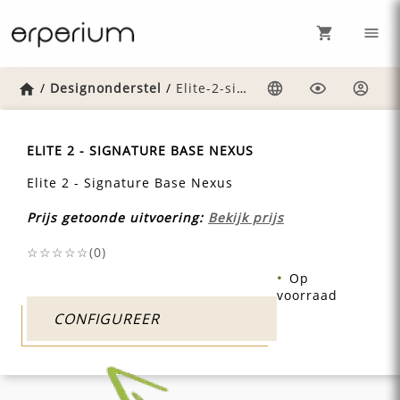
Home
/
Designonderstel
/
Elite-2-signature-base-nexus
Taal
Weergave
Inlog
ELITE 2 - SIGNATURE BASE NEXUS
Elite 2 - Signature Base Nexus
Prijs getoonde uitvoering:
Bekijk prijs
☆☆☆☆☆(
0
)
Op
voorraad
CONFIGUREER