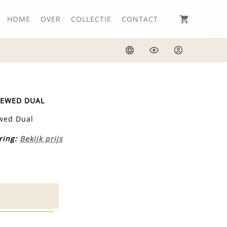
HOME
OVER
COLLECTIE
CONTACT
Taal
Weergave
Inloggen
NEWED DUAL
wed Dual
ring:
Bekijk prijs