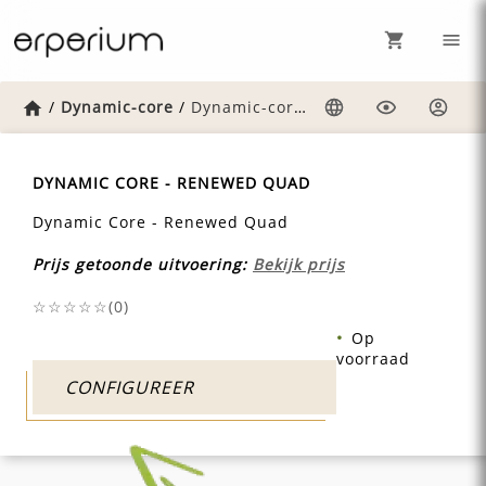
Home
/
Dynamic-core
/
Dynamic-core-renewed-quad
Taal
Weergave
Inlog
DYNAMIC CORE - RENEWED QUAD
Dynamic Core - Renewed Quad
Prijs getoonde uitvoering:
Bekijk prijs
☆☆☆☆☆(
0
)
Op
voorraad
CONFIGUREER