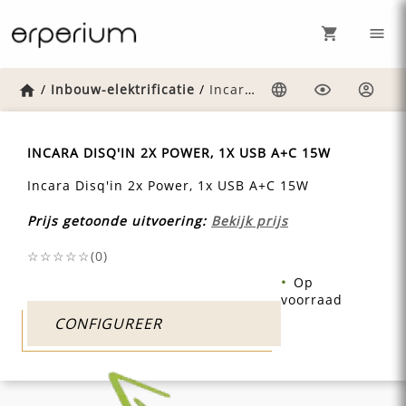
Home
/
Inbouw-elektrificatie
/
Incara-disqin-2x-power-1x-usb-ac-15w
Taal
Weergave
Inlog
INCARA DISQ'IN 2X POWER, 1X USB A+C 15W
Incara Disq'in 2x Power, 1x USB A+C 15W
Prijs getoonde uitvoering:
Bekijk prijs
☆☆☆☆☆(
0
)
Op
voorraad
CONFIGUREER