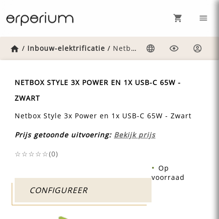
Home
/
Inbouw-elektrificatie
/
Netbox-style-3x-power-en-1x-usb-c-65w-zwart
Taal
Weergave
Inlog
NETBOX STYLE 3X POWER EN 1X USB-C 65W -
ZWART
Netbox Style 3x Power en 1x USB-C 65W - Zwart
Prijs getoonde uitvoering:
Bekijk prijs
☆☆☆☆☆(
0
)
Op
voorraad
CONFIGUREER