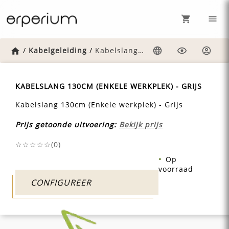
Home
/
Kabelgeleiding
/
Kabelslang-130cm-enkele-werkplek-grijs
Taal
Weergave
Inlog
KABELSLANG 130CM (ENKELE WERKPLEK) - GRIJS
Kabelslang 130cm (Enkele werkplek) - Grijs
Prijs getoonde uitvoering:
Bekijk prijs
☆☆☆☆☆(
0
)
Op
voorraad
CONFIGUREER