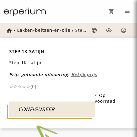
Home
/
Lakken-beitsen-en-olie
/
Step-1k-satijn
Taal
Weergave
Inlog
STEP 1K SATIJN
Step 1K satijn
Prijs getoonde uitvoering:
Bekijk prijs
☆☆☆☆☆(
0
)
Op
voorraad
CONFIGUREER