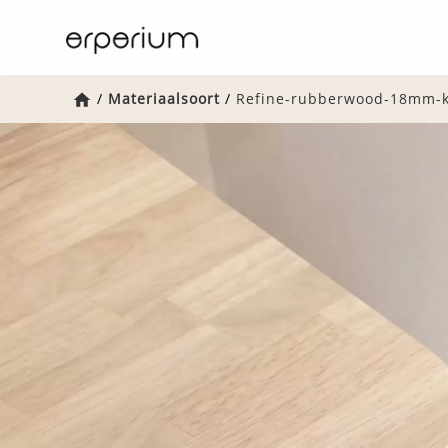
Home
/
Materiaalsoort
/
Refine-rubberwood-18mm-k