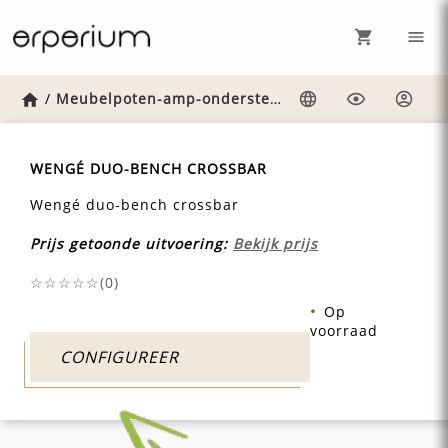
Home
/
Meubelpoten-amp-onderstellen
/
Weng-duo-bench-
Taal
Weergave
Inlog
WENGÉ DUO-BENCH CROSSBAR
Wengé duo-bench crossbar
Prijs getoonde uitvoering:
Bekijk prijs
☆☆☆☆☆(
0
)
Op
voorraad
CONFIGUREER