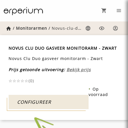
Home
/
Monitorarmen
/
Novus-clu-duo-gasveer-monitorarm-zwart
Taal
Weergave
Inlog
NOVUS CLU DUO GASVEER MONITORARM - ZWART
Novus Clu Duo gasveer monitorarm - Zwart
Prijs getoonde uitvoering:
Bekijk prijs
☆☆☆☆☆(
0
)
Op
voorraad
CONFIGUREER