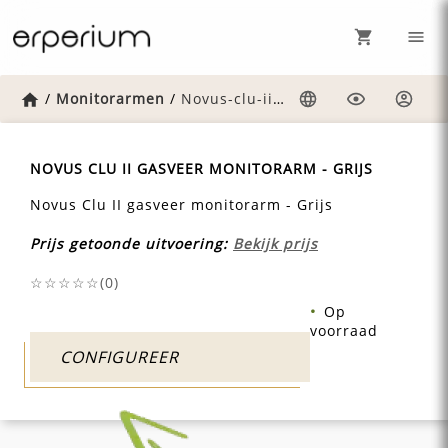
Home
/
Monitorarmen
/
Novus-clu-ii-gasveer-monitorarm-grijs
Taal
Weergave
Inlog
NOVUS CLU II GASVEER MONITORARM - GRIJS
Novus Clu II gasveer monitorarm - Grijs
Prijs getoonde uitvoering:
Bekijk prijs
☆☆☆☆☆(
0
)
Op
voorraad
CONFIGUREER