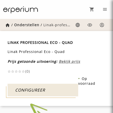
Home
/
Onderstellen
/
Linak-professional-eco-compact
Taal
Weergave
Inlog
LINAK PROFESSIONAL ECO - QUAD
Linak Professional Eco - Quad
Prijs getoonde uitvoering:
Bekijk prijs
☆☆☆☆☆(
0
)
Op
voorraad
CONFIGUREER