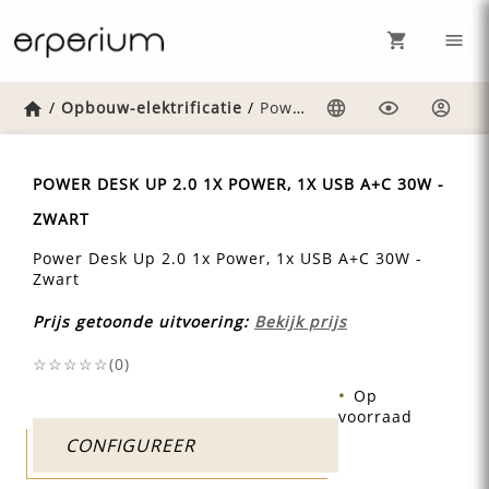
Home
/
Opbouw-elektrificatie
/
Power-desk-up-2.0-1x-power-1x-usb-ac-30w-zwart
Taal
Weergave
Inlog
POWER DESK UP 2.0 1X POWER, 1X USB A+C 30W -
ZWART
Power Desk Up 2.0 1x Power, 1x USB A+C 30W -
Zwart
Prijs getoonde uitvoering:
Bekijk prijs
☆☆☆☆☆(
0
)
Op
voorraad
CONFIGUREER