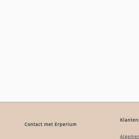
Klanten
Contact met Erperium
Algeme