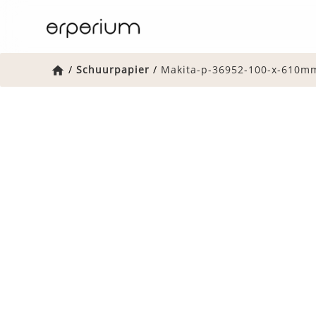
Home
/
Schuurpapier
/
Makita-p-36952-100-x-610m