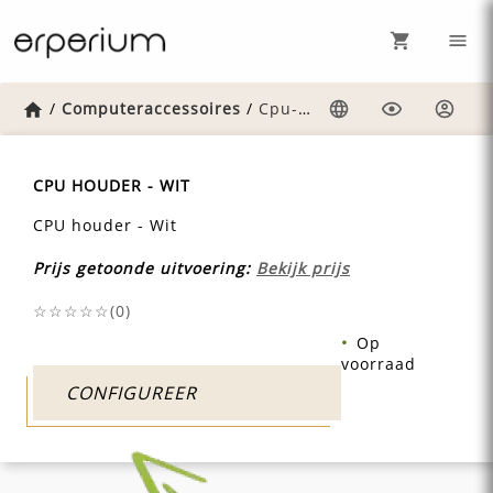
Home
/
Computeraccessoires
/
Cpu-houder-wit
Taal
Weergave
Inlog
CPU HOUDER - WIT
CPU houder - Wit
Prijs getoonde uitvoering:
Bekijk prijs
☆☆☆☆☆(
0
)
Op
voorraad
CONFIGUREER