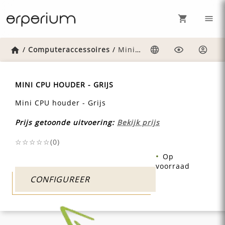
Home
/
Computeraccessoires
/
Mini-cpu-houder-grijs
Taal
Weergave
Inlog
MINI CPU HOUDER - GRIJS
Mini CPU houder - Grijs
Prijs getoonde uitvoering:
Bekijk prijs
☆☆☆☆☆(
0
)
Op
voorraad
CONFIGUREER