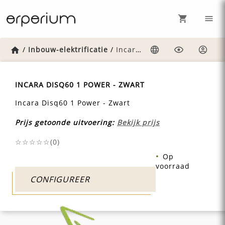
Home
/
Inbouw-elektrificatie
/
Incara-disq60-1-power-zwart
Taal
Weergave
Inlog
INCARA DISQ60 1 POWER - ZWART
Incara Disq60 1 Power - Zwart
Prijs getoonde uitvoering:
Bekijk prijs
☆☆☆☆☆(
0
)
Op
voorraad
CONFIGUREER