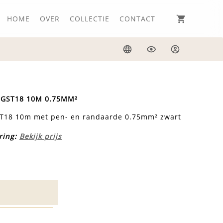
HOME
OVER
COLLECTIE
CONTACT
Taal
Weergave
Inloggen
 GST18 10M 0.75MM²
ST18 10m met pen- en randaarde 0.75mm² zwart
ring:
Bekijk prijs