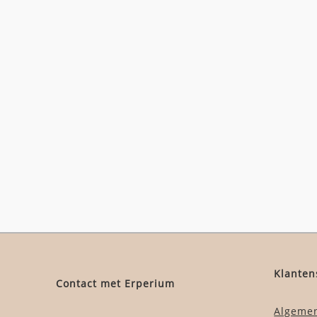
Klanten
Contact met Erperium
Algeme