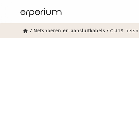
Home
/
Netsnoeren-en-aansluitkabels
/
Gst18-nets