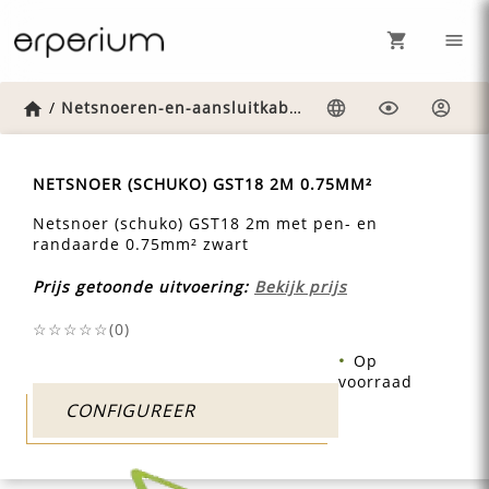
Home
/
Netsnoeren-en-aansluitkabels
/
Gst18-netsnoer-s
Taal
Weergave
Inlog
NETSNOER (SCHUKO) GST18 2M 0.75MM²
Netsnoer (schuko) GST18 2m met pen- en
randaarde 0.75mm² zwart
Prijs getoonde uitvoering:
Bekijk prijs
☆☆☆☆☆(
0
)
Op
voorraad
CONFIGUREER