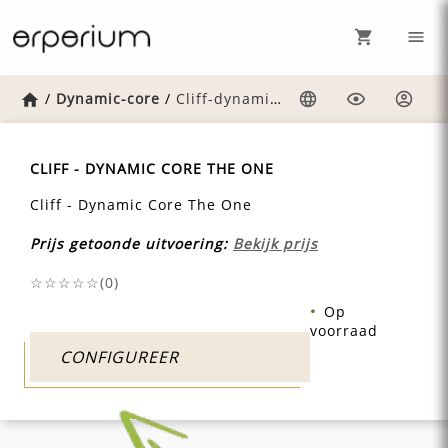
Home
/
Dynamic-core
/
Cliff-dynamic-core-the-one
Taal
Weergave
Inlog
CLIFF - DYNAMIC CORE THE ONE
Cliff - Dynamic Core The One
Prijs getoonde uitvoering:
Bekijk prijs
☆☆☆☆☆(
0
)
Op
voorraad
CONFIGUREER