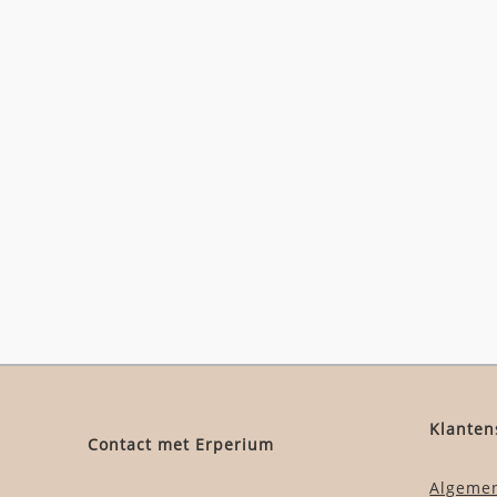
Klanten
Contact met Erperium
Algeme