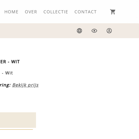
HOME
OVER
COLLECTIE
CONTACT
Taal
Weergave
Inloggen
ER - WIT
 - Wit
ring:
Bekijk prijs