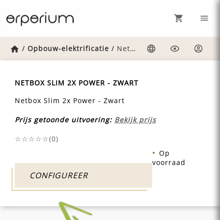
Home
/
Opbouw-elektrificatie
/
Netbox-slim-2x-power-zwart
Taal
Weergave
Inlog
NETBOX SLIM 2X POWER - ZWART
Netbox Slim 2x Power - Zwart
Prijs getoonde uitvoering:
Bekijk prijs
☆☆☆☆☆(
0
)
Op
voorraad
CONFIGUREER