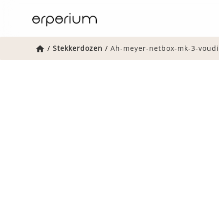
Home
/
Stekkerdozen
/
Ah-meyer-netbox-mk-3-voudig