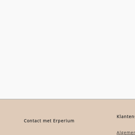
Klanten
Contact met Erperium
Algeme