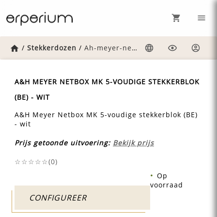
Home
/
Stekkerdozen
/
Ah-meyer-netbox-mk-5-voudige-stekkerblok-be-wit
Taal
Weergave
Inlog
A&H MEYER NETBOX MK 5-VOUDIGE STEKKERBLOK
(BE) - WIT
A&H Meyer Netbox MK 5-voudige stekkerblok (BE)
- wit
Prijs getoonde uitvoering:
Bekijk prijs
☆☆☆☆☆(
0
)
Op
voorraad
CONFIGUREER