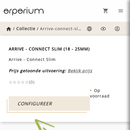
Home
/
Collectie
/
Arrive-connect-slim
Taal
Weergave
Inlog
ARRIVE - CONNECT SLIM (18 - 25MM)
Arrive - Connect Slim
Prijs getoonde uitvoering:
Bekijk prijs
☆☆☆☆☆(
0
)
Op
voorraad
CONFIGUREER