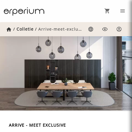
Home
/
Colletie
/
Arrive-meet-exclusive
Taal
Weergave
Inlog
ARRIVE - MEET EXCLUSIVE