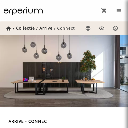
Home
/
Collectie
/
Arrive
/
Connect
Taal
Weergave
Inlog
ARRIVE - CONNECT